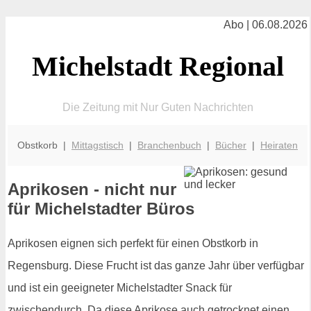
Abo | 06.08.2026
Michelstadt Regional
Die Zeitung mit Nur Guten Nachrichten
Obstkorb |
Mittagstisch
|
Branchenbuch
|
Bücher
|
Heiraten
Aprikosen - nicht nur
für Michelstadter Büros
Aprikosen eignen sich perfekt für einen Obstkorb in
Regensburg. Diese Frucht ist das ganze Jahr über verfügbar
und ist ein geeigneter Michelstadter Snack für
zwischendurch. Da diese Aprikose auch getrocknet einen