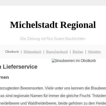
Michelstadt Regional
Die Zeitung mit Nur Guten Nachrichten
Obstkorb |
Mittagstisch
|
Branchenbuch
|
Bücher
|
Heiraten
 Lieferservice
rnen
vorzugtesten Beerensorten. Viele unter uns kennen die Blaub
 sind regionale Namen für immer die gleiche Frucht. Trotzdem
urheidelbeere und Waldheidelbeere, beide gehören zu den Heid