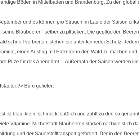
andige Böden in Mittelbaden und Brandenburg. Zu den global 
September und es können pro Strauch im Laufe der Saison cirka
h, "seine Blaubeeren" selber zu pflücken. Die gepflückten Bee
ld schnell verbreiten, stehen sie unter keinerlei Schutz. Jeder
e Familie, einen Ausflug mit Picknick in den Wald zu machen und
bare Pilze für das Abendbrot.... Außerhalb der Saison werden 
lbst ist blau, klein, schmeckt süßlich und zählt zu den so gena
 viele Vitamine. Michelstadt Blaubeeren stärken nachweislich 
ldung und der Sauerstofftransport gefördert. Der in den Beeren 