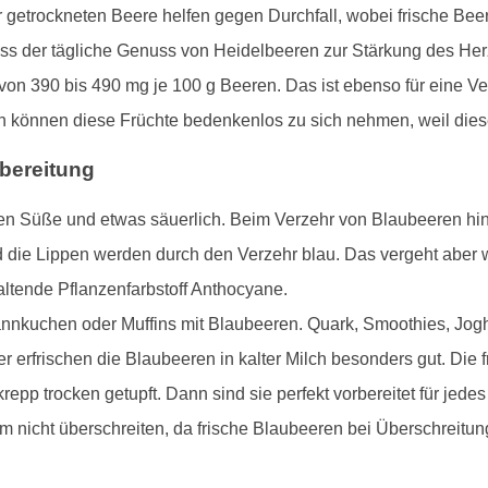
der getrockneten Beere helfen gegen Durchfall, wobei frische B
dass der tägliche Genuss von Heidelbeeren zur Stärkung des Her
t von 390 bis 490 mg je 100 g Beeren. Das ist ebenso für eine 
können diese Früchte bedenkenlos zu sich nehmen, weil diese
bereitung
den Süße und etwas säuerlich. Beim Verzehr von Blaubeeren hint
 die Lippen werden durch den Verzehr blau. Das vergeht aber wi
altende Pflanzenfarbstoff Anthocyane.
fannkuchen oder Muffins mit Blaubeeren. Quark, Smoothies, Jogh
erfrischen die Blaubeeren in kalter Milch besonders gut. Die
epp trocken getupft. Dann sind sie perfekt vorbereitet für jede
 nicht überschreiten, da frische Blaubeeren bei Überschreitu